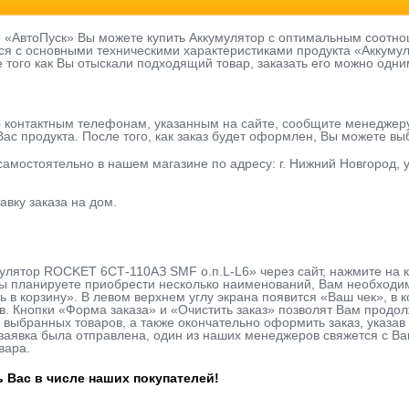
е «АвтоПуск» Вы можете купить Аккумулятор с оптимальным соотно
ся с основными техническими характеристиками продукта «Аккуму
е того как Вы отыскали подходящий товар, заказать его можно одни
о контактным телефонам, указанным на сайте, сообщите менеджер
ас продукта. После того, как заказ будет оформлен, Вы можете в
 самостоятельно в нашем магазине по адресу: г. Нижний Новгород, у
авку заказа на дом.
улятор ROCKET 6СТ-110АЗ SMF о.п.L-L6» через сайт, нажмите на 
ы планируете приобрести несколько наименований, Вам необходимо
ь в корзину». В левом верхнем углу экрана появится «Ваш чек», в
в. Кнопки «Форма заказа» и «Очистить заказ» позволят Вам продо
 выбранных товаров, а также окончательно оформить заказ, указ
к заявка была отправлена, один из наших менеджеров свяжется с В
вара.
 Вас в числе наших покупателей!