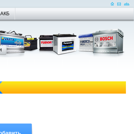
 АКБ
обавить