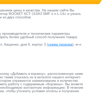
шением цены и качества. На нашем сайте Вы
лятор ROCKET 6СТ-110АЗ SMF о.п.L-L6» и узнать
м из двух способов:
у производителя и технические параметры
ыбрать более удобный способ получения товара:
л. Кащенко, дом 6, корпус 3 (
схема проезда
), м-н
кнопку «Добавить в корзину», расположенную ниже
 также отыскать их в каталоге нашего интернет-
 котором отражается наименование и количество
лжить работу с содержимым «Корзины». Вы можете
ав необходимую контактную информацию. В течение
ами, чтобы уточнить условия оплаты и получения