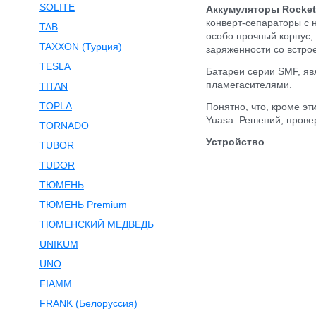
SOLITE
Аккумуляторы Rocket
конверт-сепараторы с 
TAB
особо прочный корпус,
TAXXON (Турция)
заряженности со встр
TESLA
Батареи серии SMF, яв
пламегасителями.
TITAN
TOPLA
Понятно, что, кроме э
Yuasa. Решений, прове
TORNADO
Устройство
TUBOR
TUDOR
ТЮМЕНЬ
ТЮМЕНЬ Premium
ТЮМЕНСКИЙ МЕДВЕДЬ
UNIKUM
UNO
FIAMM
FRANK (Белоруссия)