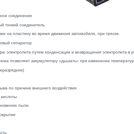
тное соединение
й тонкий соединитель.
ие на пластину во время движения автомобиля, при тряске.
зовый сепаратор
ю электролита путем конденсации и возвращения электролита в р
ема позволяет аккумулятору «дышать» при изменении температур
еразрядник)
ыва по причине внешнего воздействия.
 кислоты.
кновению пыли.
окрытие
сть.