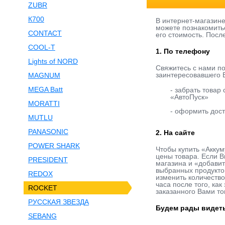
ZUBR
К700
В интернет-магазин
можете познакомить
CONTACT
его стоимость. Посл
COOL-T
1. По телефону
Lights of NORD
Свяжитесь с нами п
заинтересовавшего В
MAGNUM
MEGA Batt
- забрать товар
«АвтоПуск»
MORATTI
- оформить дост
MUTLU
PANASONIC
2. На сайте
POWER SHARK
Чтобы купить «Аккум
цены товара. Если В
PRESIDENT
магазина и «добавит
выбранных продукто
REDOX
изменить количество
часа после того, ка
ROCKET
заказанного Вами то
РУССКАЯ ЗВЕЗДА
Будем рады видеть
SEBANG