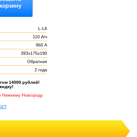
 корзину
L-L6
110 А/ч
960 А
393х175х190
Обратная
2 года
етом 14000 рублей!
кидку!
о Нижнему Новгороду
KET