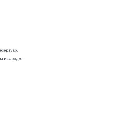
езервуар.
ы и зарядке.