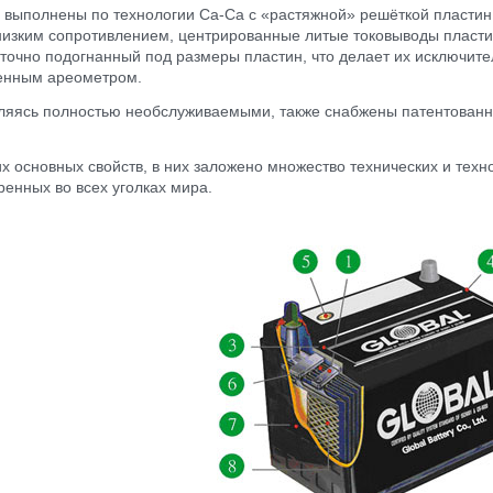
выполнены по технологии Ca-Ca c «растяжной» решёткой пластин 
низким сопротивлением, центрированные литые токовыводы пласти
 точно подогнанный под размеры пластин, что делает их исключите
оенным ареометром.
ляясь полностью необслуживаемыми, также снабжены патентованн
тих основных свойств, в них заложено множество технических и тех
ренных во всех уголках мира.