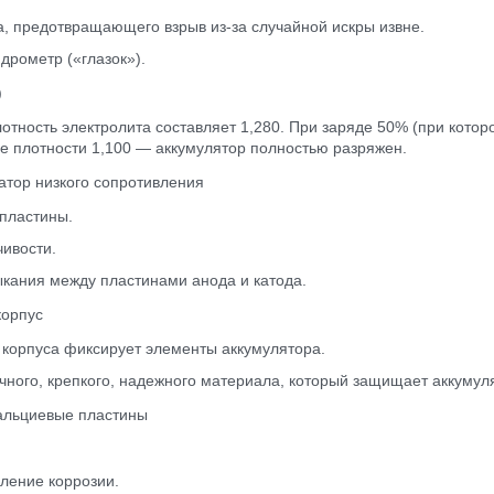
, предотвращающего взрыв из-за случайной искры извне.
дрометр («глазок»).
)
отность электролита составляет 1,280. При заряде 50% (при кото
ле плотности 1,100 — аккумулятор полностью разряжен.
атор низкого сопротивления
пластины.
ивости.
кания между пластинами анода и катода.
корпус
корпуса фиксирует элементы аккумулятора.
чного, крепкого, надежного материала, который защищает аккумуля
кальциевые пластины
ление коррозии.