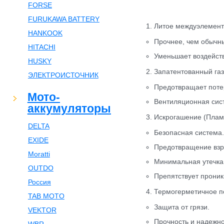
FORSE
FURUKAWA BATTERY
1. Литое междуэлемен
HANKOOK
Прочнее, чем обычны
HITACHI
Уменьшает воздейств
HUSKY
2. Запатентованный га
ЭЛЕКТРОИСТОЧНИК
Предотвращает потер
Мото-
Вентиляционная сист
аккумуляторы
3. Искрогашение (Плам
DELTA
Безопасная система.
EXIDE
Предотвращение взр
Moratti
Минимальная утечка
OUTDO
Препятствует прони
Россия
4. Термогерметичное п
TAB MOTO
Защита от грязи.
VEKTOR
Прочность и надежно