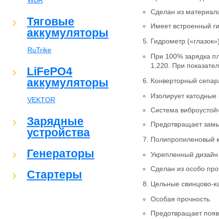
WBR
Сделан из материала
Тяговые
Имеет встроенный ги
аккумуляторы
5. Гидрометр («глазок»
RuTrike
При 100% зарядка пл
1,220. При показате
LiFePO4
аккумуляторы
6. Конверторный сепар
Изолирует катодные 
VEKTOR
Система виброустойч
Зарядные
Предотвращает замы
устройства
7. Полипропиленовый 
Генераторы
Укрепленный дизайн 
Сделан из особо про
Стартеры
8. Цельные свинцово-
Особая прочность.
Предотвращает появ