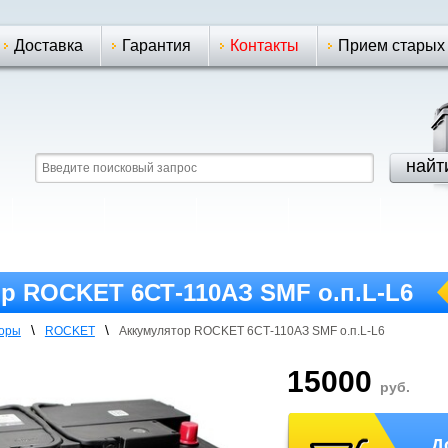
Доставка
Гарантия
Контакты
Прием старых
р ROCKET 6СТ-110АЗ SMF о.п.L-L6
\
\
торы
ROCKET
Аккумулятор ROCKET 6СТ-110АЗ SMF о.п.L-L6
15000
руб.
Д