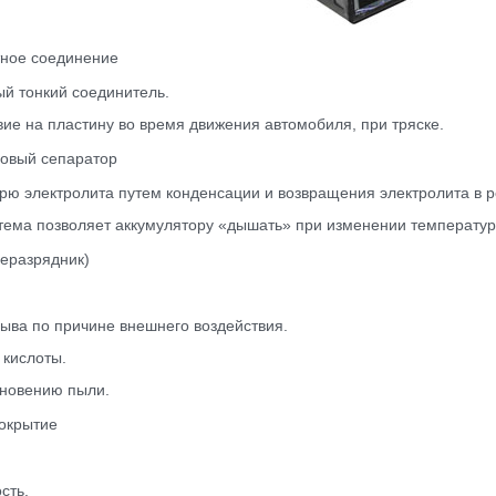
тное соединение
й тонкий соединитель.
ие на пластину во время движения автомобиля, при тряске.
зовый сепаратор
ю электролита путем конденсации и возвращения электролита в р
ема позволяет аккумулятору «дышать» при изменении температур
еразрядник)
ыва по причине внешнего воздействия.
 кислоты.
кновению пыли.
окрытие
сть.