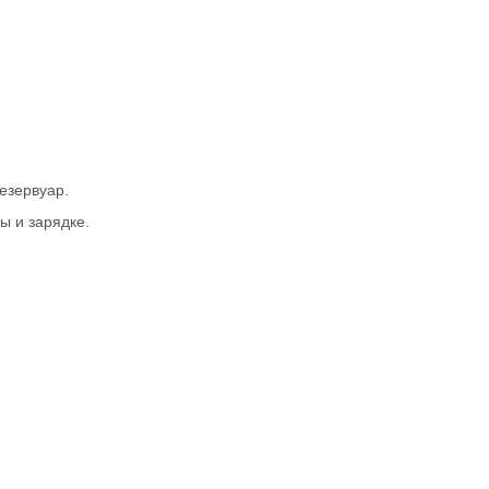
езервуар.
ы и зарядке.