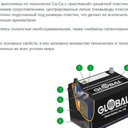
выполнены по технологии Ca-Ca c «растяжной» решёткой пластин 
низким сопротивлением, центрированные литые токовыводы пласти
 точно подогнанный под размеры пластин, что делает их исключите
оенным ареометром.
ляясь полностью необслуживаемыми, также снабжены патентованн
тих основных свойств, в них заложено множество технических и тех
ренных во всех уголках мира.