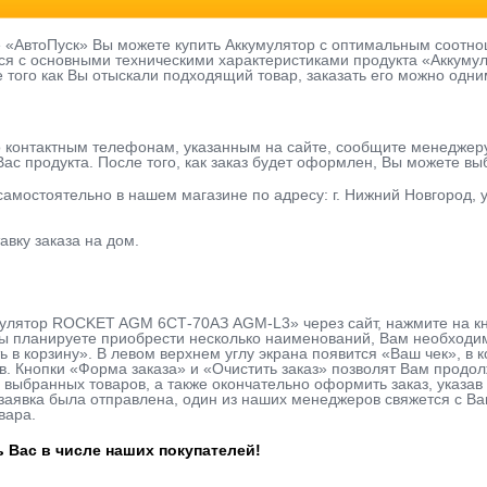
е «АвтоПуск» Вы можете купить Аккумулятор с оптимальным соотно
ся с основными техническими характеристиками продукта «Аккум
е того как Вы отыскали подходящий товар, заказать его можно одни
о контактным телефонам, указанным на сайте, сообщите менеджер
ас продукта. После того, как заказ будет оформлен, Вы можете в
 самостоятельно в нашем магазине по адресу: г. Нижний Новгород, у
авку заказа на дом.
мулятор ROCKET AGM 6СТ-70АЗ AGM-L3» через сайт, нажмите на кн
ы планируете приобрести несколько наименований, Вам необходимо
ь в корзину». В левом верхнем углу экрана появится «Ваш чек», в
в. Кнопки «Форма заказа» и «Очистить заказ» позволят Вам продо
 выбранных товаров, а также окончательно оформить заказ, указ
к заявка была отправлена, один из наших менеджеров свяжется с В
вара.
 Вас в числе наших покупателей!