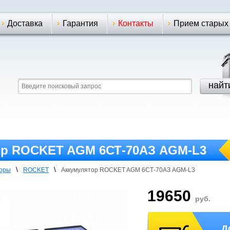
Доставка
Гарантия
Контакты
Прием старых
ор ROCKET AGM 6СТ-70АЗ AGM-L3
\
\
торы
ROCKET
Аккумулятор ROCKET AGM 6СТ-70АЗ AGM-L3
19650
руб.
Д