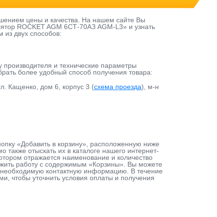
шением цены и качества. На нашем сайте Вы
улятор ROCKET AGM 6СТ-70АЗ AGM-L3» и узнать
м из двух способов:
у производителя и технические параметры
ыбрать более удобный способ получения товара:
л. Кащенко, дом 6, корпус 3 (
схема проезда
), м-н
опку «Добавить в корзину», расположенную ниже
 также отыскать их в каталоге нашего интернет-
 котором отражается наименование и количество
лжить работу с содержимым «Корзины». Вы можете
ав необходимую контактную информацию. В течение
ами, чтобы уточнить условия оплаты и получения