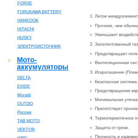
FORSE
FURUKAWA BATTERY
1. Литое междуэлемен
HANKOOK
Прочнее, чем обычны
HITACHI
Уменьшает воздейств
HUSKY
2. Запатентованный га
ЭЛЕКТРОИСТОЧНИК
Предотвращает потер
Мото-
Вентиляционная сист
аккумуляторы
3. Искрогашение (Плам
DELTA
Безопасная система.
EXIDE
Предотвращение взр
Moratti
Минимальная утечка
OUTDO
Препятствует прони
Россия
4. Термогерметичное п
TAB MOTO
Защита от грязи.
VEKTOR
Прочность и надежно