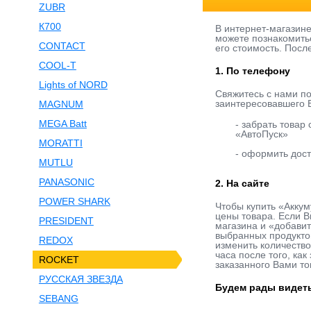
ZUBR
К700
В интернет-магазин
можете познакомить
CONTACT
его стоимость. Посл
COOL-T
1. По телефону
Lights of NORD
Свяжитесь с нами п
заинтересовавшего В
MAGNUM
MEGA Batt
- забрать товар
«АвтоПуск»
MORATTI
- оформить дост
MUTLU
PANASONIC
2. На сайте
POWER SHARK
Чтобы купить «Акку
цены товара. Если В
PRESIDENT
магазина и «добавит
выбранных продукто
REDOX
изменить количество
часа после того, ка
ROCKET
заказанного Вами то
РУССКАЯ ЗВЕЗДА
Будем рады видеть
SEBANG