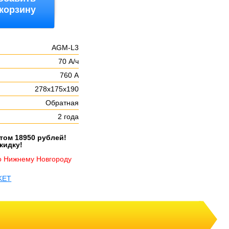
 корзину
AGM-L3
70 А/ч
760 А
278х175х190
Обратная
2 года
етом 18950 рублей!
кидку!
о Нижнему Новгороду
KET