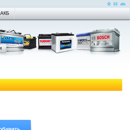
 АКБ
обавить