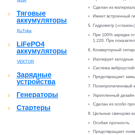
WBR
Сделан из материала
Тяговые
Имеет встроенный ги
аккумуляторы
5. Гидрометр («глазок»
RuTrike
При 100% зарядка пл
1,220. При показате
LiFePO4
аккумуляторы
6. Конверторный сепар
Изолирует катодные 
VEKTOR
Система виброустойч
Зарядные
Предотвращает замы
устройства
7. Полипропиленовый 
Генераторы
Укрепленный дизайн 
Сделан из особо про
Стартеры
8. Цельные свинцово-
Особая прочность.
Предотвращает появ