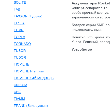
SOLITE
Аккумуляторы Rocket
конверт-сепараторы с 
TAB
особо прочный корпус,
TAXXON (Турция)
заряженности со встр
TESLA
Батареи серии SMF, яв
пламегасителями.
TITAN
TOPLA
Понятно, что, кроме э
Yuasa. Решений, прове
TORNADO
Устройство
TUBOR
TUDOR
ТЮМЕНЬ
ТЮМЕНЬ Premium
ТЮМЕНСКИЙ МЕДВЕДЬ
UNIKUM
UNO
FIAMM
FRANK (Белоруссия)