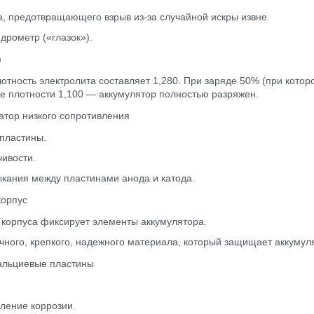
, предотвращающего взрыв из-за случайной искры извне.
дрометр («глазок»).
)
отность электролита составляет 1,280. При заряде 50% (при кото
ле плотности 1,100 — аккумулятор полностью разряжен.
атор низкого сопротивления
пластины.
ивости.
кания между пластинами анода и катода.
корпус
корпуса фиксирует элементы аккумулятора.
чного, крепкого, надежного материала, который защищает аккумуля
кальциевые пластины
ление коррозии.