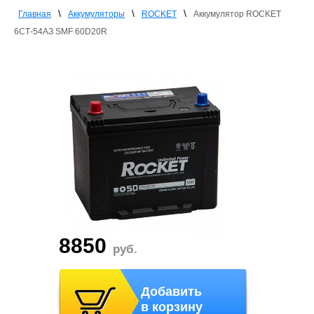
\
\
\
Главная
Аккумуляторы
ROCKET
Аккумулятор ROCKET
6СТ-54АЗ SMF 60D20R
8850
руб.
Добавить
в корзину