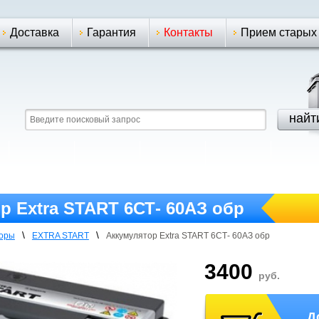
Доставка
Гарантия
Контакты
Прием старых
р Extra START 6СТ- 60АЗ обр
\
\
торы
EXTRA START
Аккумулятор Extra START 6СТ- 60АЗ обр
3400
руб.
Д