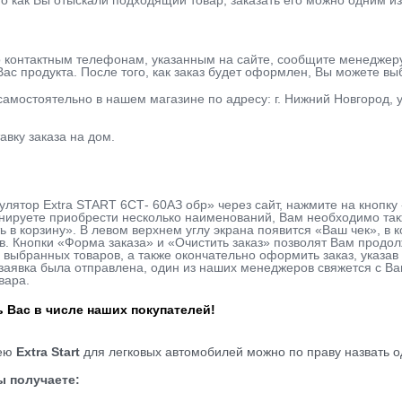
го как Вы отыскали подходящий товар, заказать его можно одним из
о контактным телефонам, указанным на сайте, сообщите менеджер
ас продукта. После того, как заказ будет оформлен, Вы можете в
 самостоятельно в нашем магазине по адресу: г. Нижний Новгород, у
авку заказа на дом.
улятор Extra START 6СТ- 60АЗ обр» через сайт, нажмите на кнопк
нируете приобрести несколько наименований, Вам необходимо такж
ь в корзину». В левом верхнем углу экрана появится «Ваш чек», в
в. Кнопки «Форма заказа» и «Очистить заказ» позволят Вам продо
 выбранных товаров, а также окончательно оформить заказ, указ
к заявка была отправлена, один из наших менеджеров свяжется с В
вара.
 Вас в числе наших покупателей!
рею
Extra Start
для легковых автомобилей можно по праву назвать о
Вы получаете: