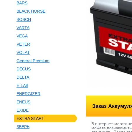
BARS
BLACK HORSE
BOSCH
VARTA
VEGA
VETER
VOLAT
General Premium
DECUS
DELTA
E-LAB
ENERGIZER
ENEUS
Заказ Аккумул
EXIDE
EXTRA START
В интернет-магазин
ЗВЕРЬ
можете познакомитьс