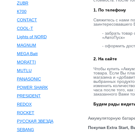
стоимость. После то
ZUBR
1. По телефону
К700
CONTACT
Свяжитесь с нами п
заинтересовавшего В
COOL-T
- забрать товар
Lights of NORD
«АвтоПуск»
MAGNUM
- оформить дост
MEGA Batt
2. На сайте
MORATTI
Чтобы купить «Аккум
MUTLU
товара. Если Вы пла
магазина и «добавит
PANASONIC
выбранных продукто
изменить количество
POWER SHARK
часа после того, ка
заказанного Вами то
PRESIDENT
Будем рады видеть
REDOX
ROCKET
Аккумуляторную бата
РУССКАЯ ЗВЕЗДА
Покупая Extra Start, 
SEBANG