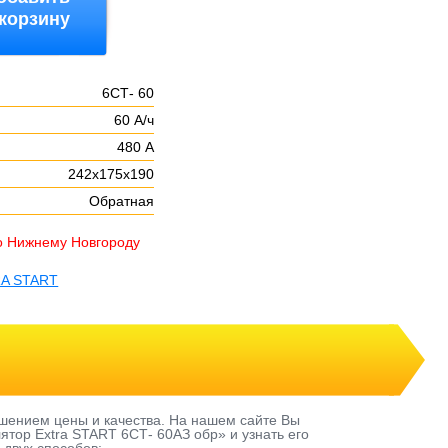
 корзину
6СТ- 60
60 А/ч
480 А
242х175x190
Обратная
о Нижнему Новгороду
RA START
шением цены и качества. На нашем сайте Вы
тор Extra START 6СТ- 60АЗ обр» и узнать его