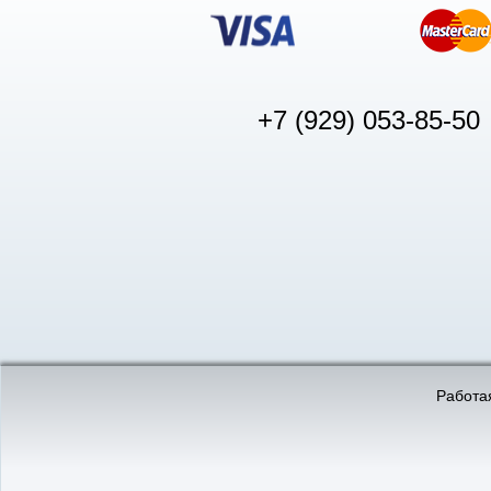
+7 (929) 053-85-50
© «АвтоПуск», 2011-2026:
©
«Вебмеханика»
- создание и 
Работая
Интернет-магазин
аккумуляторов в Нижнем
Новгороде