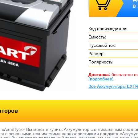
в
Код производителя
Ёмкость:
Пусковой ток:
Размер:
Полярность:
Доставка:
бесплатно п
(подробнее)
Все Аккумуляторы EXT
яторов
е «АвтоПуск» Вы можете купить Аккумулятор с оптимальным соотно
я с основными техническими характеристиками продукта «Аккумуля