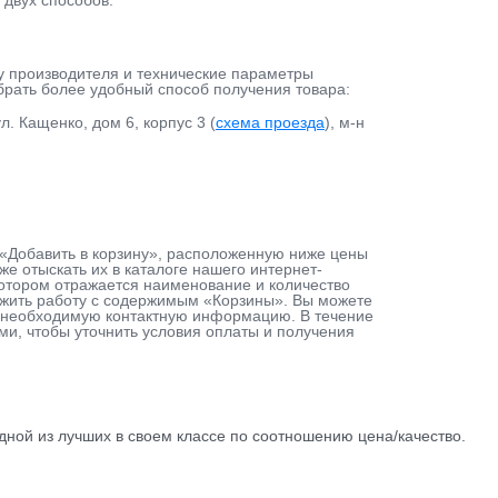
 двух способов:
у производителя и технические параметры
ыбрать более удобный способ получения товара:
л. Кащенко, дом 6, корпус 3 (
схема проезда
), м-н
у «Добавить в корзину», расположенную ниже цены
е отыскать их в каталоге нашего интернет-
 котором отражается наименование и количество
лжить работу с содержимым «Корзины». Вы можете
ав необходимую контактную информацию. В течение
ами, чтобы уточнить условия оплаты и получения
дной из лучших в своем классе по соотношению цена/качество.