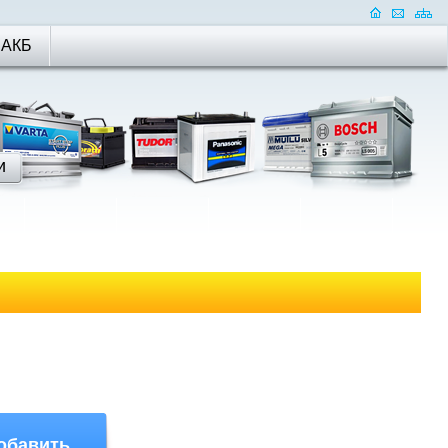
 АКБ
обавить