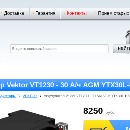
Доставка
Гарантия
Контакты
Прием старых
р Vektor VT1230 - 30 А/ч AGM YTX30L
\
\
умуляторы
VEKTOR
Аккумулятор Vektor VT1230 - 30 А/ч AGM YTX30L-BS
8250
руб.
Д