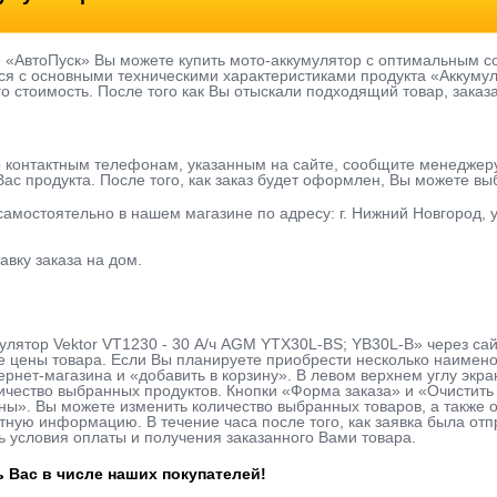
е «АвтоПуск» Вы можете купить мото-аккумулятор с оптимальным с
я с основными техническими характеристиками продукта «Аккумул
го стоимость. После того как Вы отыскали подходящий товар, заказ
о контактным телефонам, указанным на сайте, сообщите менеджер
ас продукта. После того, как заказ будет оформлен, Вы можете в
 самостоятельно в нашем магазине по адресу: г. Нижний Новгород, у
авку заказа на дом.
улятор Vektor VT1230 - 30 А/ч AGM YTX30L-BS; YB30L-B» через сайт
 цены товара. Если Вы планируете приобрести несколько наименов
ернет-магазина и «добавить в корзину». В левом верхнем углу экра
чество выбранных продуктов. Кнопки «Форма заказа» и «Очистить 
». Вы можете изменить количество выбранных товаров, а также о
ную информацию. В течение часа после того, как заявка была отп
ь условия оплаты и получения заказанного Вами товара.
 Вас в числе наших покупателей!