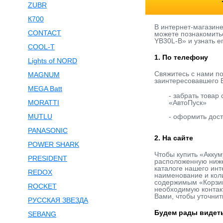
ZUBR
К700
В интернет-магазин
CONTACT
можете познакомитьс
YB30L-B» и узнать е
COOL-T
1. По телефону
Lights of NORD
Свяжитесь с нами п
MAGNUM
заинтересовавшего В
MEGA Batt
- забрать товар
MORATTI
«АвтоПуск»
MUTLU
- оформить дост
PANASONIC
2. На сайте
POWER SHARK
Чтобы купить «Аккум
PRESIDENT
расположенную ниже
каталоге нашего инт
REDOX
наименование и коли
содержимым «Корзины
ROCKET
необходимую контакт
Вами, чтобы уточнит
РУССКАЯ ЗВЕЗДА
Будем рады видеть
SEBANG