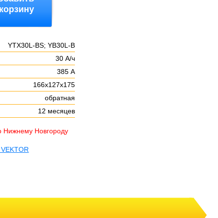
 корзину
YTX30L-BS; YB30L-B
30 А/ч
385 А
166х127х175
обратная
12 месяцев
о Нижнему Новгороду
ы VEKTOR