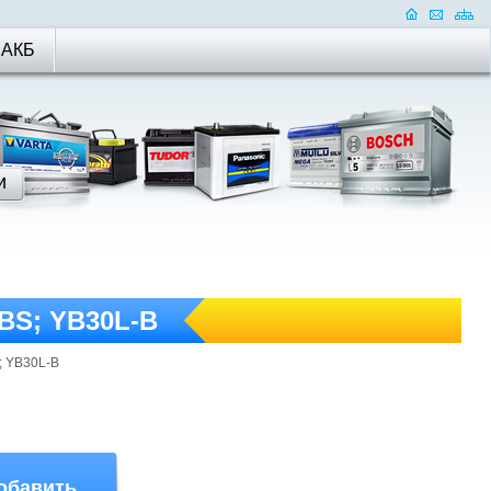
 АКБ
-BS; YB30L-B
; YB30L-B
обавить