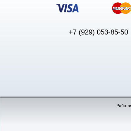
+7 (929) 053-85-50
© «АвтоПуск», 2011-2026:
©
«Вебмеханика»
- создание и 
Работая
Интернет-магазин
аккумуляторов в Нижнем
Новгороде