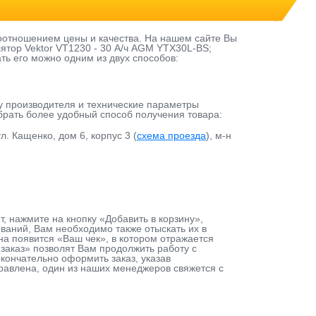
оотношением цены и качества. На нашем сайте Вы
ятор Vektor VT1230 - 30 А/ч AGM YTX30L-BS;
ать его можно одним из двух способов:
у производителя и технические параметры
ыбрать более удобный способ получения товара:
л. Кащенко, дом 6, корпус 3 (
схема проезда
), м-н
, нажмите на кнопку «Добавить в корзину»,
аний, Вам необходимо также отыскать их в
на появится «Ваш чек», в котором отражается
заказ» позволят Вам продолжить работу с
кончательно оформить заказ, указав
равлена, один из наших менеджеров свяжется с