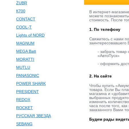
ZUBR
К700
В интернет-магазин
можете познакомить
CONTACT
стоимость. После то
COOL-T
1. По телефону
Lights of NORD
Свяжитесь с нами п
заинтересовавшего В
MAGNUM
MEGA Batt
- забрать товар
«АвтоПуск»
MORATTI
- оформить дост
MUTLU
PANASONIC
2. На сайте
POWER SHARK
Чтобы купить «Аккум
товара. Если Вы пла
PRESIDENT
магазина и «добавит
выбранных продукто
REDOX
изменить количество
часа после того, ка
ROCKET
заказанного Вами то
РУССКАЯ ЗВЕЗДА
Будем рады видеть
SEBANG