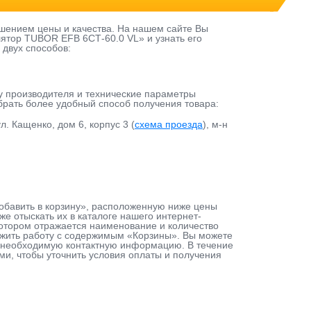
шением цены и качества. На нашем сайте Вы
ятор TUBOR EFB 6СТ-60.0 VL» и узнать его
 двух способов:
у производителя и технические параметры
ыбрать более удобный способ получения товара:
л. Кащенко, дом 6, корпус 3 (
схема проезда
), м-н
Добавить в корзину», расположенную ниже цены
е отыскать их в каталоге нашего интернет-
 котором отражается наименование и количество
лжить работу с содержимым «Корзины». Вы можете
ав необходимую контактную информацию. В течение
ами, чтобы уточнить условия оплаты и получения