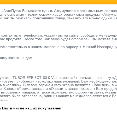
е «АвтоПуск» Вы можете купить Аккумулятор с оптимальным соотно
ся с основными техническими характеристиками продукта «Аккумул
го как Вы отыскали подходящий товар, заказать его можно одним из
о контактным телефонам, указанным на сайте, сообщите менеджер
ас продукта. После того, как заказ будет оформлен, Вы можете в
 самостоятельно в нашем магазине по адресу: г. Нижний Новгород, у
авку заказа на дом.
улятор TUBOR EFB 6СТ-60.0 VL» через сайт, нажмите на кнопку «
нируете приобрести несколько наименований, Вам необходимо такж
ь в корзину». В левом верхнем углу экрана появится «Ваш чек», в
в. Кнопки «Форма заказа» и «Очистить заказ» позволят Вам продо
 выбранных товаров, а также окончательно оформить заказ, указ
к заявка была отправлена, один из наших менеджеров свяжется с В
вара.
 Вас в числе наших покупателей!