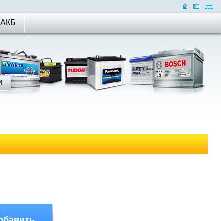
 АКБ
обавить