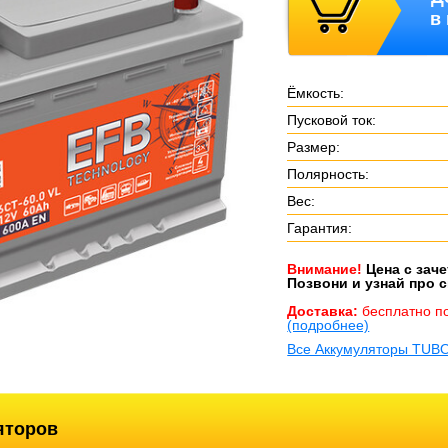
в
Ёмкость:
Пусковой ток:
Размер:
Полярность:
Вес:
Гарантия:
Внимание!
Цена с зач
Позвони и узнай про с
Доставка:
бесплатно п
(подробнее)
Все Аккумуляторы TUB
яторов